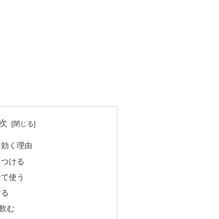
次
に効く理由
らつける
せて使う
する
飲む