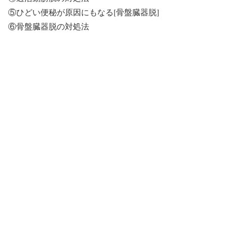
⑤ひどい便秘が原因にもなる[骨盤臓器脱]
⑥骨盤臓器脱の対処法