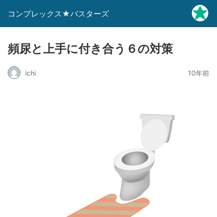
コンプレックス★バスターズ
頻尿と上手に付き合う６の対策
ichi
10年前