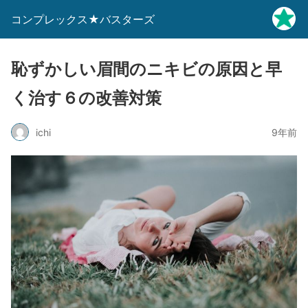
コンプレックス★バスターズ
恥ずかしい眉間のニキビの原因と早
く治す６の改善対策
ichi
9年前