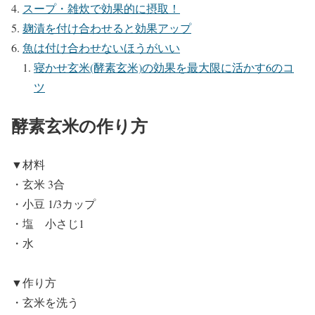
スープ・雑炊で効果的に摂取！
麹漬を付け合わせると効果アップ
魚は付け合わせないほうがいい
寝かせ玄米(酵素玄米)の効果を最大限に活かす6のコ
ツ
酵素玄米の作り方
▼材料
・玄米 3合
・小豆 1/3カップ
・塩 小さじ1
・水
▼作り方
・玄米を洗う